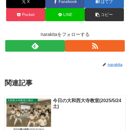
X
Facebook
はてブ
Pocket
LINE
コピー
narakitaをフォローする
narakita
関連記事
今日の大和西大寺教室(2025/5/24
大和西大寺教室の稽古風景
土)