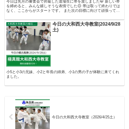
今日は先月の審査会で昇級した道場生に帯を渡しました🥋 新しい帯
を締めると、みんな嬉しそうな表情でした😊 帯は取って終わりでは
なく、ここからがスタートです。 また次の目標に向けて頑張ってい
きましょう！ また、小1の男の子が体験に来てくれました...
今日の大和西大寺教室(2024/9/28
大和西大寺教室の稽古風景
土)
小5と小3の兄妹、小2と年長の姉弟、小1の男の子が体験に来てくれ
ました。
今日の大和西大寺教室（2026/4/25土）