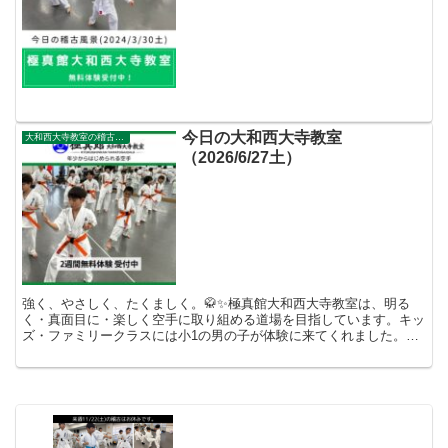
今日の大和西大寺教室
大和西大寺教室の稽古風景
（2026/6/27土）
強く、やさしく、たくましく。🥋✨極真館大和西大寺教室は、明る
く・真面目に・楽しく空手に取り組める道場を目指しています。キッ
ズ・ファミリークラスには小1の男の子が体験に来てくれました。本
日の稽古では、審査会にむけて補強と型の細かい動作確認を徹...