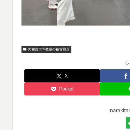
大和西大寺教室の稽古風景
シ
X
Pocket
narak