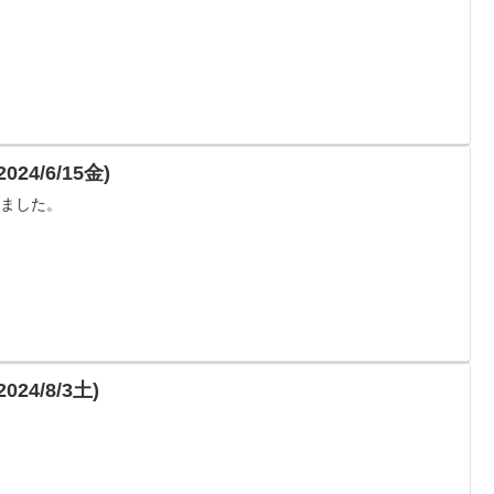
4/6/15金)
れました。
4/8/3土)