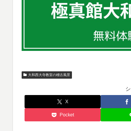
大和西大寺教室の稽古風景
シ
X
Pocket